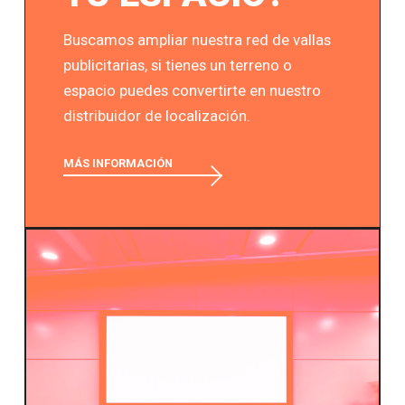
Buscamos ampliar nuestra red de vallas
publicitarias, si tienes un terreno o
espacio puedes convertirte en nuestro
distribuidor de localización.
MÁS INFORMACIÓN