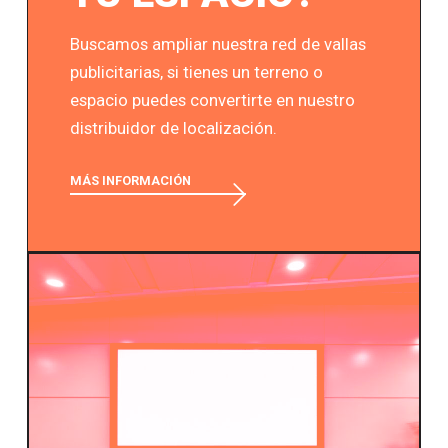
Buscamos ampliar nuestra red de vallas
publicitarias, si tienes un terreno o
espacio puedes convertirte en nuestro
distribuidor de localización.
MÁS INFORMACIÓN